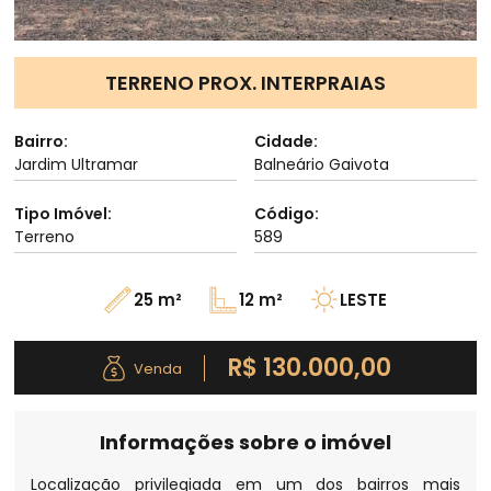
TERRENO PROX. INTERPRAIAS
Bairro:
Cidade:
Jardim Ultramar
Balneário Gaivota
Tipo Imóvel:
Código:
Terreno
589
25 m²
12 m²
LESTE
R$ 130.000,00
Venda
Informações sobre o imóvel
Localização privilegiada em um dos bairros mais