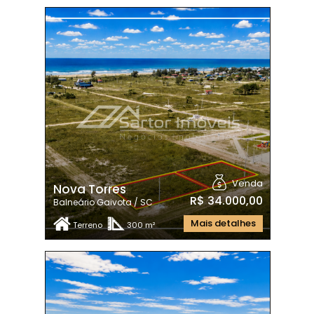
Venda
Nova Torres
R$ 34.000,00
Balneário Gaivota / SC
Mais detalhes
Terreno
300 m²