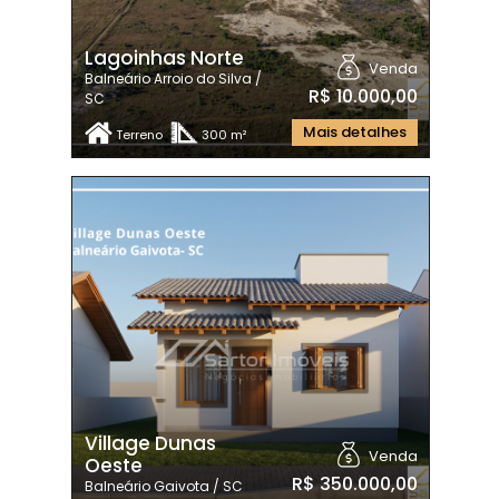
Lagoinhas Norte
Venda
Balneário Arroio do Silva /
R$ 10.000,00
SC
Mais detalhes
Terreno
300 m²
Village Dunas
Venda
Oeste
R$ 350.000,00
Balneário Gaivota / SC