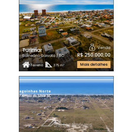
Venda
Turimar
R$ 250.000,00
Balneário Gaivota / SC
Mais detalhes
Terreno
375 m²