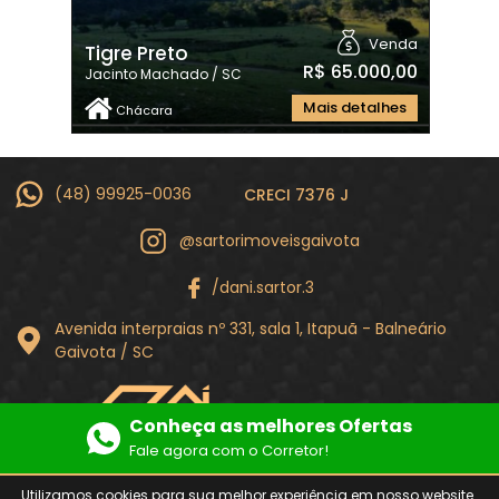
Venda
Tigre Preto
R$ 65.000,00
Jacinto Machado / SC
Mais detalhes
Chácara
(48) 99925-0036
CRECI 7376 J
@sartorimoveisgaivota
/dani.sartor.3
Avenida interpraias nº 331, sala 1, Itapuã - Balneário
Gaivota / SC
Conheça as melhores Ofertas
Fale agora com o Corretor!
Política de Privacidade
Utilizamos cookies para sua melhor experiência em nosso website.