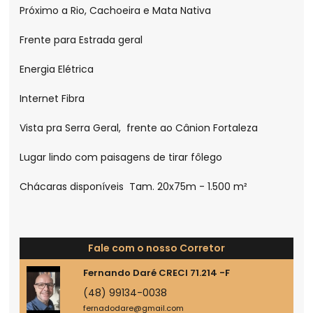
Próximo a Rio, Cachoeira e Mata Nativa
Frente para Estrada geral
Energia Elétrica
Internet Fibra
Vista pra Serra Geral, frente ao Cânion Fortaleza
Lugar lindo com paisagens de tirar fôlego
Chácaras disponíveis Tam. 20x75m - 1.500 m²
Fale com o nosso Corretor
Fernando Daré CRECI 71.214 -F
(48) 99134-0038
fernadodare@gmail.com