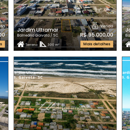
da
Venda
Jardim Ultramar
J
00
R$ 95.000,00
Balneário Gaivota / SC
Ba
es
Mais detalhes
Terreno
300 m²